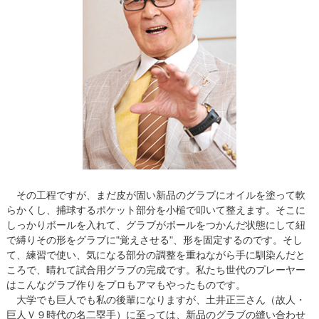
その工程ですが、まだ皮が固い新品のグラブにオイルを塗って軟
らかくし、捕球するポケット部分を小槌で叩いて整えます。そこに
しっかりボールを入れて、グラブがボールをつかんだ状態にして紐
で縛りその形をグラブに"覚えさせる"、形を固定するのです。そし
て、練習で使い、気になる部分の調整を重ねながら手に馴染んだと
ころで、晴れて試合用グラブの完成です。私たち世代のプレーヤー
はこんなグラブ作りをプロもアマもやったものです。
大学でも巨人でも私の後輩になりますが、土井正三さん（故人・
巨人Ｖ９時代の名二塁手）に至っては、新品のグラブの縫い合わせ