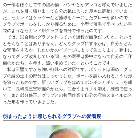
の一部をほぐして中の詰め物、パンヤとかアンコと呼んでいました
が、これを引っ張り出して自分の気に入った厚さに調整していまし
た。セカンドはゲッツーなど捕球をキーにしたプレーが多いので、
グラブでボールをしっかり握るために、小型で薄手で平べったい手
袋のようなセカンド用グラブを自分で作ったのです。
では、試合用のグラブを作っていく過程が面倒だったか、という
とそんなことはありません。どんなグラブにするかは、自分がどん
な守備をするか、したいかのイメージによって決まります。夢中に
なってグラブ改良している間、その選手は夢中になって自分の「守
備のかたち」を考え、追い求めていた、ということです。
私は三塁ですから強い打球への対応です。ポケットは深め、グラ
ブの縁の土手の部分はしっかりした、ボールを誘い入れるような形
を狙ったものです。新しいグラブをはめてポンポンとポケットを叩
いて「長嶋流三塁守備のかたち」に合うよう手を加え、練習で使っ
て、また部分修正。グラブとの共同作業で自分の守備スタイルに合
った形を作っていきました。
弱まったように感じられるグラブへの愛着度