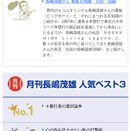
長嶋茂雄さん 看板豆知識・伝説・語録
歴代のセコムオリジナル長嶋茂雄さんの看板
（ビッグボード）と、それにまつわる豆知識の
ご紹介や、1957年に通算８本塁打で東京六大学
リーグ本塁打の新記録を達成してから現在にい
たるまでの、長嶋茂雄さんの伝説「ＮＡＧＡＳ
ＨＩＭＡ Ｌｉｖｉｎｇ Ｌｅｇｅｎｄ」と、
数々の名言を世の中に送りだしてきた長嶋茂雄
さんの名言「伝説の長嶋茂雄“語録”」をご紹介し
ます。
４番打者の選択論争
心の内を読ませない私の打撃術