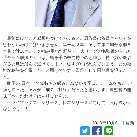
最後にひとこと感想をつけくわえると、原監督の監督キャリアを
思わないわけにはいきません。第一期２年、そして第二期が今季８
年目で計10年。この積み重ねた経験で、大リーグの名監督の言った
「チーム掌握のカギは、鳥を手の中で持つのと同じ。持つ力が緩す
ぎると鳥は飛んで逃げてしまい、強すぎれば死んでしまう」との微
妙な秘訣を会得した、と思うのです。監督として円熟期を迎えた、
と。
昨季の"日本一"で気持ちが緩みかねない今季は、チームをちょっと
強く握った、それが「猫の目打線」だったと思います。原監督の趣
味でやったわけではありませんよ。
クライマックス・シリーズ、日本シリーズに向けて巨人は抜かり
なしでしょう。
2013年10月01日 更新