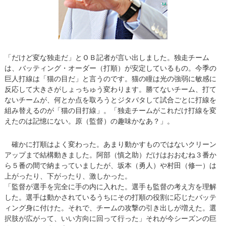
「だけど変な独走だ」とＯＢ記者が言い出しました。独走チーム
は、バッティング・オーダー（打順）が安定しているもの。今季の
巨人打線は「猫の目だ」と言うのです。猫の瞳は光の強弱に敏感に
反応して大きさがしょっちゅう変わります。勝てないチーム、打て
ないチームが、何とか点を取ろうとジタバタして試合ごとに打線を
組み替えるのが「猫の目打線」。「独走チームがこれだけ打線を変
えたのは記憶にない。原（監督）の趣味かなあ？」。
確かに打順はよく変わった。あまり動かすものではないクリーン
アップまで結構動きました。阿部（慎之助）だけはおおむね３番か
ら５番の間で納まっていましたが、坂本（勇人）や村田（修一）は
上がったり、下がったり、激しかった。
「監督が選手を完全に手の内に入れた。選手も監督の考え方を理解
した。選手は動かされているうちにその打順の役割に応じたバッテ
ィング身に付けた。それで、チームの攻撃の引き出しが増えた。選
択肢が広がって、いい方向に回って行った」それが今シーズンの巨