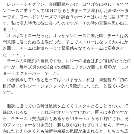
レジー・ジャクソン。金縁眼鏡をかけ、口ひげをはやしＦＡでヤ
ンキースに乗りこんで10月になると決まって大暴れした豪傑バッタ
ーです。ワールドシリーズで１試合３ホーマーはいまだに語り草で
す。私は浪人時代に彼に会ったのですが、その時の言葉を思い出し
ました。
「オレはストローだった。オレがヤンキースに来た時、チームは名
門意識に浸ったぬるま湯だった。そこでストローになって大いにか
き回し、チームに刺激を与えて緊張感みなぎるチームに変身させ
た・・・」。
チームの刺激剤の自負ですね。レジーの場合は多少"劇薬"だったの
ですが、毎年10月の大試合での活躍にファンが贈った尊称が「ミス
ター・オクトーバー」でした。
話が脱線していると思ってはいけません。私は、原監督の「猫の
目打線」がレジー・ジャクソン的な刺激剤になった、と観ているの
です。
順調に勝っている時は波風を立ててリスクをとることはない。打
線はいじるな・・・これがセオリーですけれど、巨人は本命ですか
ら、全チーム（交流試合もあるから11チーム）から目標にされ、そ
のプレッシャーを引き受け、勝ち抜かなければなりません。チーム
内にたとえ小さくとも油断や余裕の気配が生まれると、たちまち広