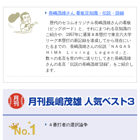
長嶋茂雄さん 看板豆知識・伝説・語録
歴代のセコムオリジナル長嶋茂雄さんの看板
（ビッグボード）と、それにまつわる豆知識の
ご紹介や、1957年に通算８本塁打で東京六大学
リーグ本塁打の新記録を達成してから現在にい
たるまでの、長嶋茂雄さんの伝説「ＮＡＧＡＳ
ＨＩＭＡ Ｌｉｖｉｎｇ Ｌｅｇｅｎｄ」と、
数々の名言を世の中に送りだしてきた長嶋茂雄
さんの名言「伝説の長嶋茂雄“語録”」をご紹介し
ます。
４番打者の選択論争