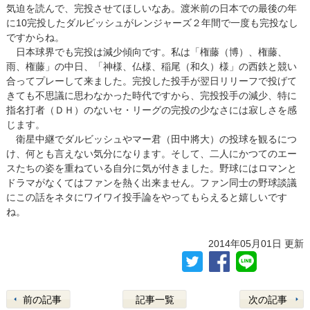
気迫を読んで、完投させてほしいなあ。渡米前の日本での最後の年
に10完投したダルビッシュがレンジャーズ２年間で一度も完投なし
ですからね。
日本球界でも完投は減少傾向です。私は「権藤（博）、権藤、
雨、権藤」の中日、「神様、仏様、稲尾（和久）様」の西鉄と競い
合ってプレーして来ました。完投した投手が翌日リリーフで投げて
きても不思議に思わなかった時代ですから、完投投手の減少、特に
指名打者（ＤＨ）のないセ・リーグの完投の少なさには寂しさを感
じます。
衛星中継でダルビッシュやマー君（田中將大）の投球を観るにつ
け、何とも言えない気分になります。そして、二人にかつてのエー
スたちの姿を重ねている自分に気が付きました。野球にはロマンと
ドラマがなくてはファンを熱く出来ません。ファン同士の野球談議
にこの話をネタにワイワイ投手論をやってもらえると嬉しいです
ね。
2014年05月01日 更新
前の記事
記事一覧
次の記事