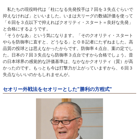
私たちの現役時代は「柱になる先発投手は７回を３失点ぐらいで
抑えなければ」といいました。いまは大リーグの数値評価を使って
「６回を３点以下で抑えればクオリティ・スタート＝良好な先発」
と合格にするようです。
「そうかなあ」という気になります。「そのクオリティ・スタート
やらを防御率に直すと、どうなる」とＯＢ記者にたずねました。高
品質の投球とは思えなかったからです。防御率４点台、案の定でし
た。日本の７回３失点なら防御率３点台ですから合格でしょう。昔
の日本球界の感覚的な評価基準は、なかなかクオリティ（質）が高
かったのです。もっとも今は打撃力が上がっていますから、６回３
失点ならいいのかもしれませんが。
セオリー外戦法をセオリーとした"勝利の方程式"