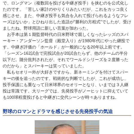
で、ロングマン（複数回を投げる中継ぎ投手）を挟むのを公式化し
たのです。「苦しい家計のやりくりみたいだが、これをカッコ良く
感じさせ、また、中継ぎ投手も気合を入れて投げられるようなフレ
ーズはないか」とひねり出した造語が"勝利の方程式"でしたが、受け
ましたね。野球用語に新しい言葉が加わった。
お手本は第１期監督時代の日米野球で親しくなったレッズのスパ
ーキー・アンダーソン監督（殿堂入り）が1980年代にやった継投で
す。中継ぎ評価の「ホールド」が一般的になる20年以上前です。
「シーズン162試合で完投試合が20試合たらず、他のチームの半分
以下だ。随分批判されたが、それでワールドシリーズを２度勝った
のだから」とスパーキーは笑っていました。
私もセオリー外が大好きですから、新ネーミングを付けてスパー
キーの後を追ったのです。戦術的な判断でしたが、これが成功し、
投手保護にも重なって日米球界のセオリーとなり、いまでは３人継
投は常識です。大リーグでは、先発投手がノーヒットに抑えていて
も100球程度投げると中継ぎに交代シーンが時々ありますね。
野球のロマンとドラマを感じさせる先発投手の気迫