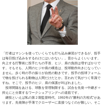
「打者はマシンを使っていくらでも打ち込み練習ができるが、投手
は毎日投げ込みをするわけにはいかない」。昔からよくいいます。
向上する打撃術に投手たちの手首、ヒジ、肩の負担は増すばかりで
す。そもそも、人間のヒジや肩の構造は、投球動作向きになってい
ません。歩く時の手の振りが自然の動きです。投手の投球フォーム
で物を投げられる動物は人間だけだとか。言われて気がつく常識で
すね。そこで、投手のヒジ、肩の保護が叫ばれました。
投球間隔をあける、球数を管理制限する、試合を先発⇒中継ぎ⇒
抑えにと分業するワークシェアリングへの道筋です。
継投といえば私の第２期監督時代、1992年の"勝利の方程式"があ
ります。先発陣が手薄でクローザーに直接つなぐのが難しい。そこ