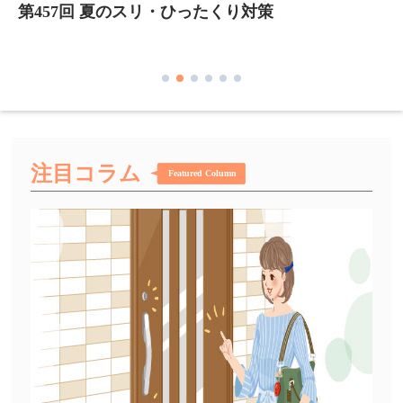
第457回 夏のスリ・ひったくり対策
第
る
注目コラム
Featured Column