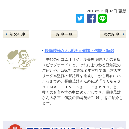
2013年09月02日 更新
前の記事
記事一覧
次の記事
長嶋茂雄さん 看板豆知識・伝説・語録
歴代のセコムオリジナル長嶋茂雄さんの看板
（ビッグボード）と、それにまつわる豆知識の
ご紹介や、1957年に通算８本塁打で東京六大学
リーグ本塁打の新記録を達成してから現在にい
たるまでの、長嶋茂雄さんの伝説「ＮＡＧＡＳ
ＨＩＭＡ Ｌｉｖｉｎｇ Ｌｅｇｅｎｄ」と、
数々の名言を世の中に送りだしてきた長嶋茂雄
さんの名言「伝説の長嶋茂雄“語録”」をご紹介し
ます。