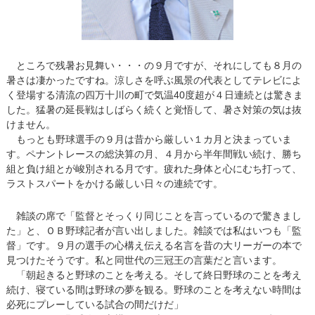
ところで残暑お見舞い・・・の９月ですが、それにしても８月の
暑さは凄かったですね。涼しさを呼ぶ風景の代表としてテレビによ
く登場する清流の四万十川の町で気温40度超が４日連続とは驚きま
した。猛暑の延長戦はしばらく続くと覚悟して、暑さ対策の気は抜
けません。
もっとも野球選手の９月は昔から厳しい１カ月と決まっていま
す。ペナントレースの総決算の月、４月から半年間戦い続け、勝ち
組と負け組とが峻別される月です。疲れた身体と心にむち打って、
ラストスパートをかける厳しい日々の連続です。
雑談の席で「監督とそっくり同じことを言っているので驚きまし
た」と、ＯＢ野球記者が言い出しました。雑談では私はいつも「監
督」です。９月の選手の心構え伝える名言を昔の大リーガーの本で
見つけたそうです。私と同世代の三冠王の言葉だと言います。
「朝起きると野球のことを考える。そして終日野球のことを考え
続け、寝ている間は野球の夢を観る。野球のことを考えない時間は
必死にプレーしている試合の間だけだ」