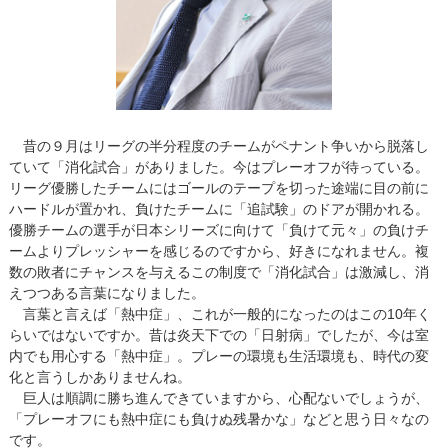
昔の９月はリーグの半分程度のチームがペナント争いから脱落し
ていて「消化試合」がありました。今はプレーオフが待っている。
リーグ優勝したチームにはゴールのテープを切った途端に目の前に
ハードルが置かれ、負けたチームに「追試験」のドアが開かれる。
優勝チームの選手が日本シリーズに向けて「負けて元々」の負けチ
ームよりプレッシャーを感じるのですから、好きになれません。複
数の敗者にチャンスを与えるこの制度で「消化試合」は激減し、消
えつつある言葉になりました。
言葉と言えば「熱中症」、これが一般的になったのはこの10年く
らいではないですか。昔は炎天下での「日射病」でしたが、今は室
内でも用心する「熱中症」。プレーの環境も生活環境も、時代の変
化と言うしかありませんね。
巨人は順調に勝ち進んできていますから、心配ないでしょうが、
「プレーオフにも熱中症にも負けぬ残暑かな」などと思う日々なの
です。