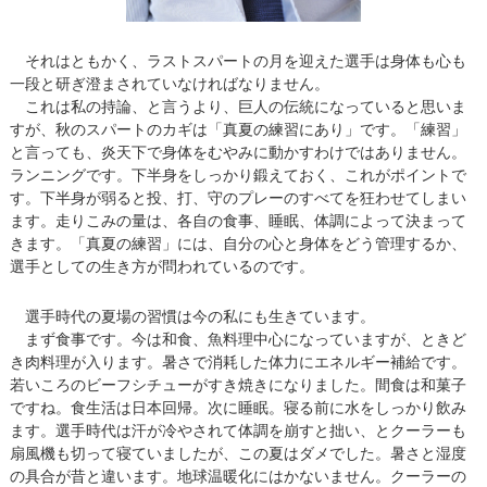
それはともかく、ラストスパートの月を迎えた選手は身体も心も
一段と研ぎ澄まされていなければなりません。
これは私の持論、と言うより、巨人の伝統になっていると思いま
すが、秋のスパートのカギは「真夏の練習にあり」です。「練習」
と言っても、炎天下で身体をむやみに動かすわけではありません。
ランニングです。下半身をしっかり鍛えておく、これがポイントで
す。下半身が弱ると投、打、守のプレーのすべてを狂わせてしまい
ます。走りこみの量は、各自の食事、睡眠、体調によって決まって
きます。「真夏の練習」には、自分の心と身体をどう管理するか、
選手としての生き方が問われているのです。
選手時代の夏場の習慣は今の私にも生きています。
まず食事です。今は和食、魚料理中心になっていますが、ときど
き肉料理が入ります。暑さで消耗した体力にエネルギー補給です。
若いころのビーフシチューがすき焼きになりました。間食は和菓子
ですね。食生活は日本回帰。次に睡眠。寝る前に水をしっかり飲み
ます。選手時代は汗が冷やされて体調を崩すと拙い、とクーラーも
扇風機も切って寝ていましたが、この夏はダメでした。暑さと湿度
の具合が昔と違います。地球温暖化にはかないません。クーラーの