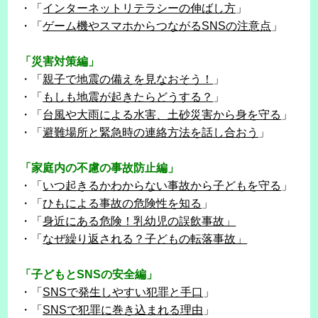
・「
インターネットリテラシーの伸ばし方
」
・「
ゲーム機やスマホからつながるSNSの注意点
」
「災害対策編」
・「
親子で地震の備えを見なおそう！
」
・「
もしも地震が起きたらどうする？
」
・「
台風や大雨による水害、土砂災害から身を守る
」
・「
避難場所と緊急時の連絡方法を話し合おう
」
「家庭内の不慮の事故防止編」
・「
いつ起きるかわからない事故から子どもを守る
」
・「
ひもによる事故の危険性を知る
」
・「
身近にある危険！乳幼児の誤飲事故」
・「
なぜ繰り返される？子どもの転落事故」
「子どもとSNSの安全編」
・「
SNSで発生しやすい犯罪と手口
」
・「
SNSで犯罪に巻き込まれる理由
」