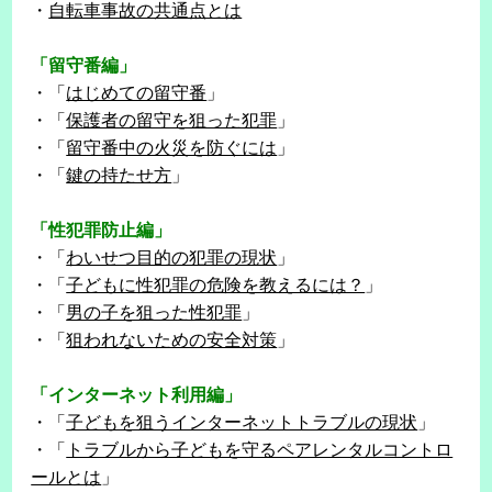
・
自転車事故の共通点とは
「留守番編」
・「
はじめての留守番
」
・「
保護者の留守を狙った犯罪
」
・「
留守番中の火災を防ぐには
」
・「
鍵の持たせ方
」
「性犯罪防止編」
・「
わいせつ目的の犯罪の現状
」
・「
子どもに性犯罪の危険を教えるには？
」
・「
男の子を狙った性犯罪
」
・「
狙われないための安全対策
」
「インターネット利用編」
・「
子どもを狙うインターネットトラブルの現状
」
・「
トラブルから子どもを守るペアレンタルコントロ
ールとは
」