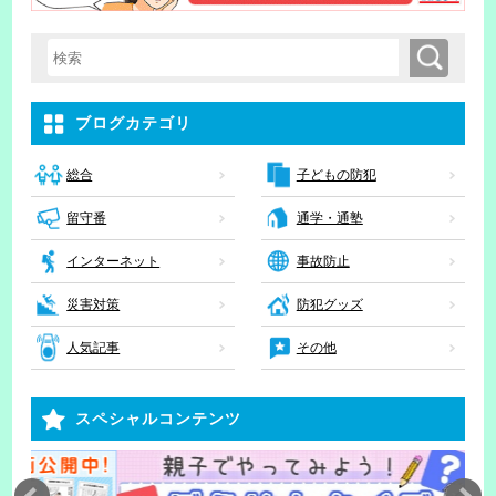
検索
検索キーワード入力
ブログカテゴリ
子どもの防犯
総合
留守番
通学・通塾
インターネット
事故防止
災害対策
防犯グッズ
人気記事
その他
スペシャルコンテンツ