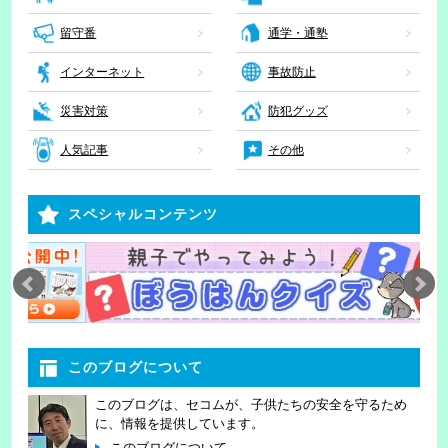
留守番
通学・通塾
インターネット
事故防止
災害対策
防犯グッズ
人気記事
その他
スペシャルコンテンツ
このブログについて
このブログは、セコムが、子供たちの安全を守るため
に、情報を提供しています。
このブログについて