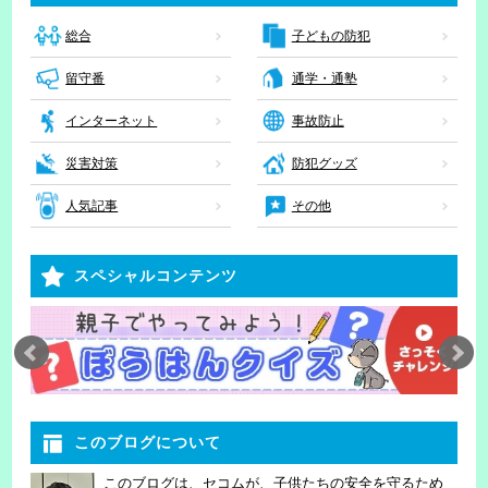
子どもの防犯
総合
留守番
通学・通塾
インターネット
事故防止
災害対策
防犯グッズ
人気記事
その他
スペシャルコンテンツ
このブログについて
このブログは、セコムが、子供たちの安全を守るため