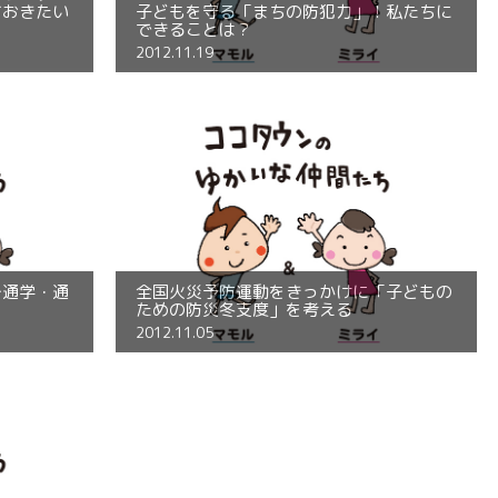
ておきたい
子どもを守る「まちの防犯力」！私たちに
できることは？
2012.11.19
～通学・通
全国火災予防運動をきっかけに「子どもの
ための防災冬支度」を考える
2012.11.05