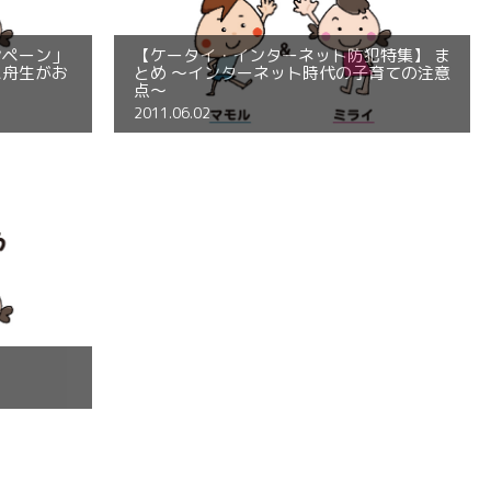
ンペーン」
【ケータイ・インターネット防犯特集】 ま
に舟生がお
とめ ～インターネット時代の子育ての注意
点～
2011.06.02