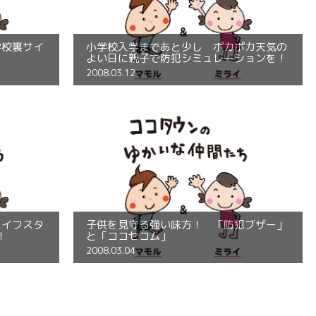
学校裏サイ
小学校入学まであと少し ポカポカ天気の
よい日に親子で防犯シミュレーションを！
2008.03.12
ライフスタ
子供を見守る強い味方！ 「防犯ブザー」
！
と「ココセコム」
2008.03.04