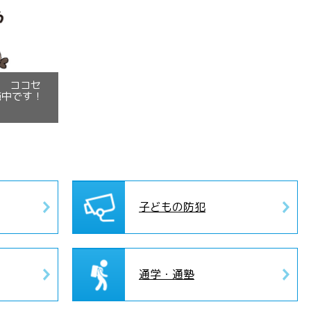
！ ココセ
施中です！
子どもの防犯
通学・通塾