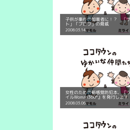
子供が事件の加害者に！？ 「
ト」「プロフ」の脅威
2008.03.14
女性のための新感覚防犯本、『
イルWoman360°』を発行します
2008.03.06