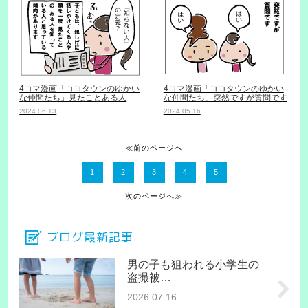
4コマ漫画「ココタウンのゆかい
4コマ漫画「ココタウンのゆかい
な仲間たち」見たことある人
な仲間たち」突然ですが質問です
2024.06.13
2024.05.16
≪前のページへ
1
2
3
4
5
次のページへ≫
ブログ最新記事
男の子も狙われる小学生の
盗撮被…
2026.07.16