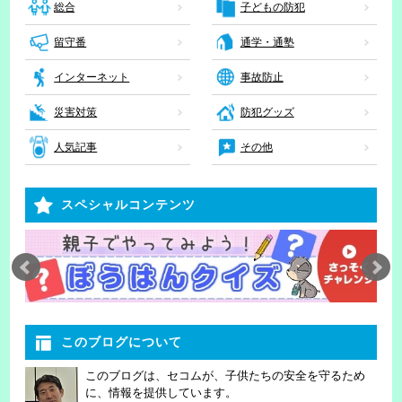
子どもの防犯
総合
留守番
通学・通塾
インターネット
事故防止
災害対策
防犯グッズ
人気記事
その他
スペシャルコンテンツ
このブログについて
このブログは、セコムが、子供たちの安全を守るため
に、情報を提供しています。