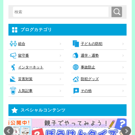
検索
検索キーワード入力
ブログカテゴリ
子どもの防犯
総合
留守番
通学・通塾
インターネット
事故防止
災害対策
防犯グッズ
人気記事
その他
スペシャルコンテンツ