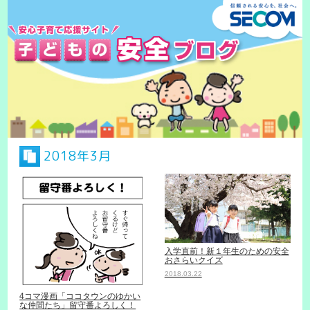
2018年3月
入学直前！新１年生のための安全
おさらいクイズ
2018.03.22
4コマ漫画「ココタウンのゆかい
な仲間たち」留守番よろしく！