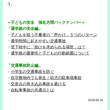
う。
＜子どもの安全 強化月間バックナンバー＞
「通学路の安全編」
・
子どもを狙う不審者の「声かけ」５つのパターン
・
通学時間に起きやすい交通事故
・
登下校中に「助けを求められる場所」は？
・
通学路の重要性と子どもの行動範囲について
「交通事故防止編」
・
小学生の交通事故を防ぐ
・
自宅敷地内でも発生！幼児の駐車場事故
・
交差点の巻き込み事故を避ける
・
自転車事故の共通点とは
2016.06.16