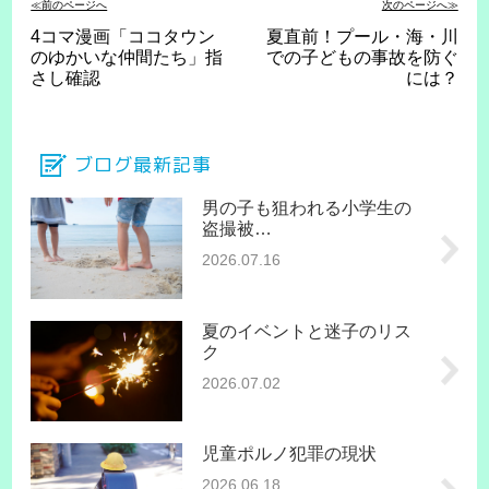
≪前のページへ
次のページへ≫
4コマ漫画「ココタウン
夏直前！プール・海・川
のゆかいな仲間たち」指
での子どもの事故を防ぐ
さし確認
には？
ブログ最新記事
男の子も狙われる小学生の
盗撮被…
2026.07.16
夏のイベントと迷子のリス
ク
2026.07.02
児童ポルノ犯罪の現状
2026.06.18