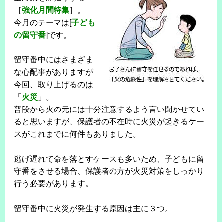
［
強化月間特集
］。
今月のテーマは[
子ども
の留守番
]です。
留守番中にはさまざま
な心配事がありますが
今回、取り上げるのは
「
火災
」。
普段から火の元には十分注意するよう言い聞かせてい
ると思いますが、保護者の不在時に火災が起きるケー
スがこれまでに何件もありました。
逃げ遅れて命を落とすケースも多いため、子どもに留
守番をさせる場合、保護者の方が火災対策をしっかり
行う必要があります。
留守番中に火災が発生する原因は主に３つ。