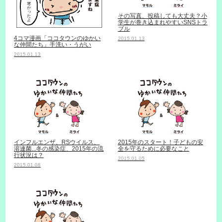
その写真、投稿しても大丈夫？小
学生が巻き込まれやすいSNSトラ
ブル
4コマ漫画「ココタウンのゆかい
2015.01.13
な仲間たち」手洗い・うがい
2015.01.13
インフルエンザ、RSウイルス、
2015年のスタート！子どもの安
溶連菌...冬の感染症、2015年の流
全を守るために必要なこと
行状況は？
2015.01.05
2015.01.08