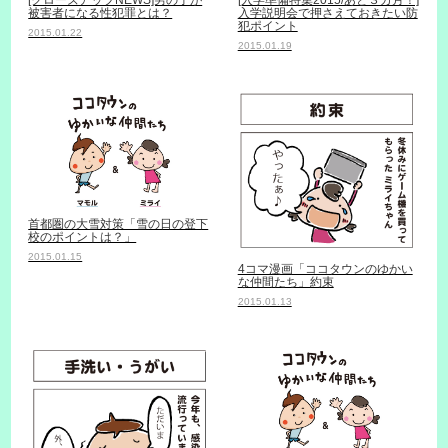
[クローズアップNEWS]男の子が
[入学準備特集2015/あと３カ月！]
被害者になる性犯罪とは？
入学説明会で押さえておきたい防
犯ポイント
2015.01.22
2015.01.19
首都圏の大雪対策「雪の日の登下
校のポイントは？」
2015.01.15
4コマ漫画「ココタウンのゆかい
な仲間たち」約束
2015.01.13