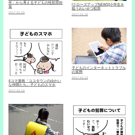
件」から考える子どもの性犯罪対
[クローズアップNEWS]小学生を
策
狙うわいせつ犯罪
2017.02.20
2017.02.16
子どものインターネットトラブル
の実態
2017.02.13
4コマ漫画「ココタウンのゆかい
な仲間たち」子どものスマホ
2017.02.14