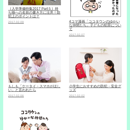
［入学準備特集2017 Part５］持
ち物への名前の書き方に注意！防
犯上のポイントは？
4コマ漫画「ココタウンのゆかい
2017.02.09
な仲間たち」子どもの犯罪につい
て
2017.02.07
小学生におすすめの防犯・安全グ
もしも「ケータイ・スマホがほし
ッズ
い」と言われたら
2017.02.02
2017.02.06