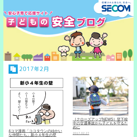
2017年2月
［クローズアップNEWS］登下校
中の交通事故から子どもを守るた
めに
4コマ漫画「ココタウンのゆかい
2017.02.27
な仲間たち」新小４年生の壁