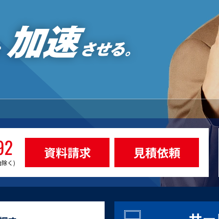
92
資料請求
見積依頼
始除く)
サー