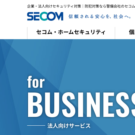
メ
企業・法人向けセキュリティ対策｜防犯対策なら警備会社のセコ
イ
ン
コ
ン
テ
ン
セコム・ホームセキュリティ
個
ツ
へ
ス
キ
ッ
プ
す
る
f
o
r
B
U
S
I
N
E
S
法人向けサービス