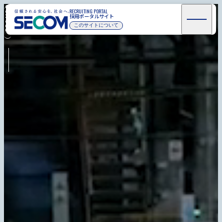
RECRUITING PORTAL
セコム採用ポータルサイト
（SCROLL）
RECRUITING PORTAL
採用ポータルサイト
採用ポータルサイトトップページ
このサイトについて
セコムグループの事業
ビジョン
セコムの言葉
セコムグループのスケール
セコムが成し遂げてきたこと
働きやすさの推進
採用への想い
RECRUITING SITE
インターンシップ
新卒
中途
高校生
専門・短大
高専
障がい者
“ほっこり”が
就活生必見！
届く
secom_recruit
こむこむせこ
む