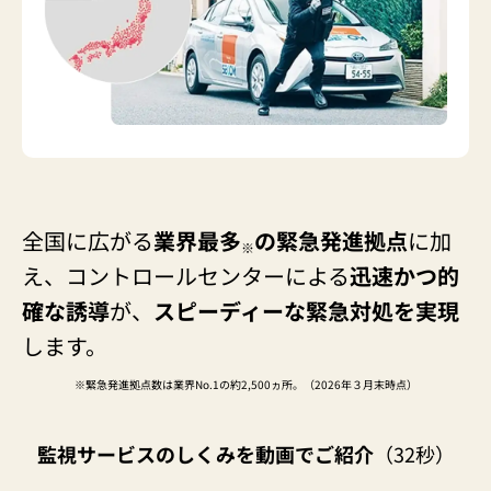
全国に広がる
業界最多
の緊急発進拠点
に加
※
え、
コントロールセンターによる
迅速かつ的
確な誘導
が、
スピーディーな緊急対処を実現
します。
※緊急発進拠点数は業界No.1の約2,500ヵ所。（2026年３月末時点）
監視サービスのしくみを動画でご紹介
（32秒）