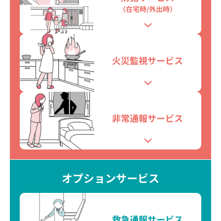
（在宅時/外出時）
火災監視
サービス
非常通報
サービス
オプションサービス
救急通報
サービス