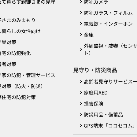
れて暮らす親御さまの見守
防犯カメラ
防犯ガラス・フィルム
子さまのみまもり
電気錠・インターホン
人暮らしの女性向け
金庫
き巣対策
外周監視・威嚇（セン
自宅の防犯強化
ト）
審者対策
見守り・防災商品
き家の防犯・管理サービス
高齢者見守りサービス
災対策（防火・防災）
家庭用AED
築住宅の防犯対策
損害保険
防災用品・備蓄品
GPS端末「ココセコム