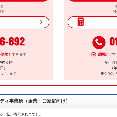
で
請求
関
頼
56-892
0
料請求
もできます
質問だけ
で
午後６時
受付時
日）
（
ただけます
携帯電話
ティ事業所（企業・ご家庭向け）
の一覧が表示されます）。