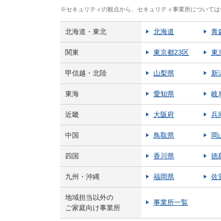
※セキュリティの観点から、セキュリティ事業所については
北海道・東北
北海道
青
関東
東京都23区
東
甲信越・北陸
山梨県
新
東海
愛知県
岐
近畿
大阪府
兵
中国
鳥取県
岡
四国
香川県
徳
九州・沖縄
福岡県
佐
地域担当以外の
事業所一覧
ご家庭向け事業所