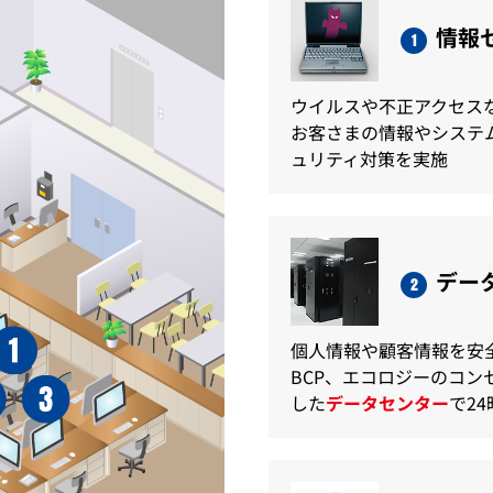
情報
1
ウイルスや不正アクセス
お客さまの情報やシステ
ュリティ対策を実施
デー
2
個人情報や顧客情報を安
BCP、エコロジーのコ
した
データセンター
で2