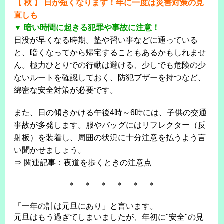
【 秋 】 日が短くなります！年に一度は災害対策の見
直しも
▼ 暗い時間に起きる犯罪や事故に注意！
日没が早くなる時期。塾や習い事などに通っている
と、暗くなってから帰宅することもあるかもしれませ
ん。極力ひとりでの行動は避ける、少しでも危険の少
ないルートを確認しておく、防犯ブザーを持つなど、
綿密な安全対策が必要です。
また、日の傾きかける午後4時～6時には、子供の交通
事故が多発します。服やバッグにはリフレクター（反
射板）を装着し、周囲の状況に十分注意を払うよう言
い聞かせましょう。
⇒ 関連記事：
夜道を歩くときの注意点
＊ ＊ ＊ ＊ ＊ ＊
「一年の計は元旦にあり」と言います。
元旦はもう過ぎてしまいましたが、年初に"安全"の見