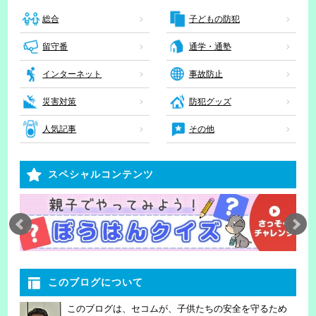
子どもの防犯
総合
留守番
通学・通塾
インターネット
事故防止
災害対策
防犯グッズ
人気記事
その他
スペシャルコンテンツ
このブログについて
このブログは、セコムが、子供たちの安全を守るため