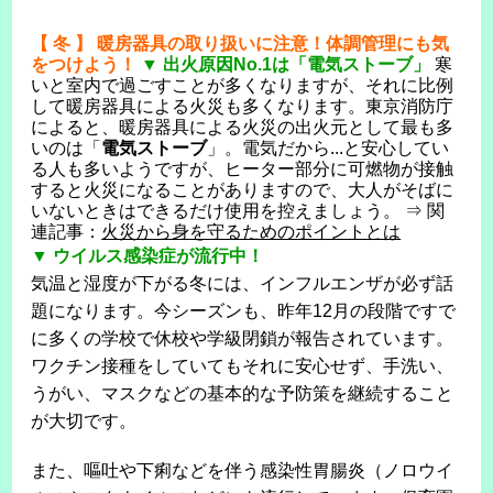
【 冬 】 暖房器具の取り扱いに注意！体調管理にも気
をつけよう！
▼ 出火原因No.1は「電気ストーブ」
寒
いと室内で過ごすことが多くなりますが、それに比例
して暖房器具による火災も多くなります。東京消防庁
によると、暖房器具による火災の出火元として最も多
いのは「
電気ストーブ
」。電気だから...と安心してい
る人も多いようですが、ヒーター部分に可燃物が接触
すると火災になることがありますので、大人がそばに
いないときはできるだけ使用を控えましょう。 ⇒ 関
連記事：
火災から身を守るためのポイントとは
▼ ウイルス感染症が流行中！
気温と湿度が下がる冬には、インフルエンザが必ず話
題になります。今シーズンも、昨年12月の段階ですで
に多くの学校で休校や学級閉鎖が報告されています。
ワクチン接種をしていてもそれに安心せず、手洗い、
うがい、マスクなどの基本的な予防策を継続すること
が大切です。
また、嘔吐や下痢などを伴う感染性胃腸炎（ノロウイ