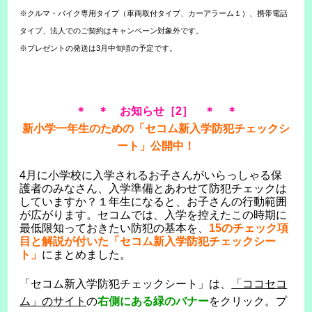
※クルマ・バイク専用タイプ（車両取付タイプ、カーアラーム１）、携帯電話
タイプ、法人でのご契約はキャンペーン対象外です。
※プレゼントの発送は3月中旬頃の予定です。
＊ ＊ お知らせ［2］ ＊ ＊
新小学一年生のための「セコム新入学防犯チェックシ
ート」公開中！
4月に小学校に入学されるお子さんがいらっしゃる保
護者のみなさん、入学準備とあわせて防犯チェックは
していますか？１年生になると、お子さんの行動範囲
が広がります。セコムでは、入学を控えたこの時期に
最低限知っておきたい防犯の基本を、
15のチェック項
目と解説が付いた「セコム新入学防犯チェックシー
ト」
にまとめました。
「セコム新入学防犯チェックシート」は、
「ココセコ
ム」のサイト
の
右側にある緑のバナー
をクリック。プ