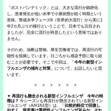
「ポストパンデミック」とは、大きな流行が鎮静化
し、患者発生が低い水準で小康状態が続く時期という
意味。警戒水準フェーズ6（世界的大流行）から実に1
年2カ月ぶりの移行ということで、日本でも注目され
ましたが、完全に流行が終息したという意味ではあり
ません。
そのため、油断は禁物。厚生労働省では、再流行の可
能性を指摘しています。日ごろから感染予防に取り組
むことが必要です。そこで今回は、「
今年の新型イン
フルエンザの傾向と対策
」について、お話したいと思
います。
＊ ＊ ＊ ＊ ＊ ＊
▼ 再流行も懸念される新型インフルエンザ 今年の特
徴は？
今シーズンも再流行が懸念されている新型イン
フルエンザ（A/H1N1型）は、「
比較的軽症で回復し
やすく、致死率は季節性インフルエンザ並みか、それ