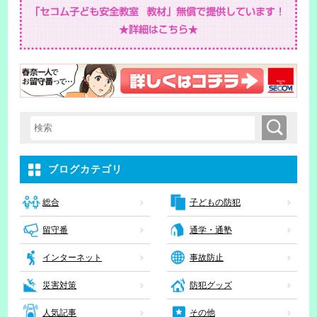
検索
検索キーワード入力
ブログカテゴリ
子どもの防犯
総合
留守番
通学・通塾
インターネット
事故防止
災害対策
防犯グッズ
人気記事
その他