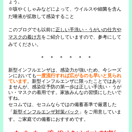
ょう。
※咳やくしゃみなどによって、ウイルスや細菌を含ん
だ唾液が拡散して感染すること
このブログでも以前に
正しい手洗い・うがいの仕方や
マスクの着け方
をご紹介していますので、参考にして
みてください。
＊ ＊ ＊ ＊ ＊ ＊
新型インフルエンザは、感染力が強いため、今シーズ
ンにおいても
一度流行すれば広がるのも早いと見られ
ています
。新型インフルエンザに限ったことではあり
ませんが、感染症予防の第一歩は正しい手洗い・うが
い・マスクの着用です。家族みんなの習慣にしたいで
すね。
セコムでは、セコムならではの備蓄基準で厳選した
「
新型インフルエンザ対策パック
」をご用意していま
す。ご家庭での備蓄におすすめです。