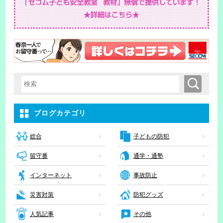
検索
検索キーワード入力
ブログカテゴリ
子どもの防犯
総合
留守番
通学・通塾
インターネット
事故防止
災害対策
防犯グッズ
人気記事
その他