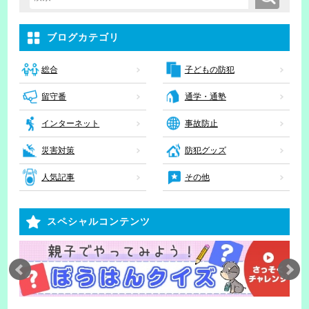
検索キーワード入力
ブログカテゴリ
子どもの防犯
総合
留守番
通学・通塾
インターネット
事故防止
災害対策
防犯グッズ
人気記事
その他
スペシャルコンテンツ