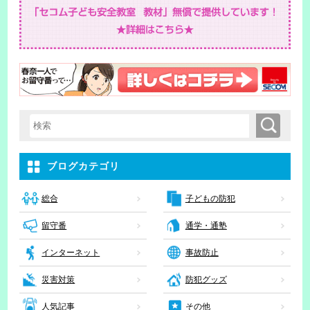
検索
検索キーワード入力
ブログカテゴリ
子どもの防犯
総合
留守番
通学・通塾
インターネット
事故防止
災害対策
防犯グッズ
人気記事
その他