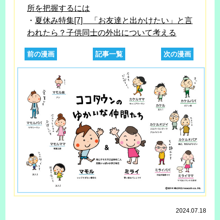
所を把握するには
・
夏休み特集[7] 「お友達と出かけたい」と言
われたら？子供同士の外出について考える
前の漫画
記事一覧
次の漫画
2024.07.18