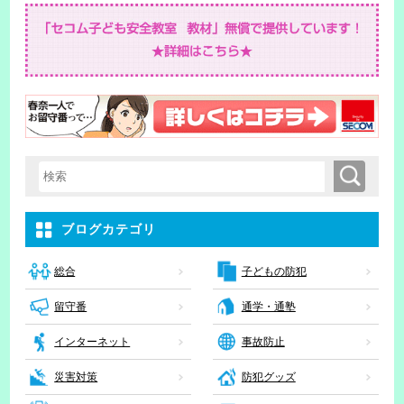
検索
検索キーワード入力
ブログカテゴリ
子どもの防犯
総合
留守番
通学・通塾
インターネット
事故防止
災害対策
防犯グッズ