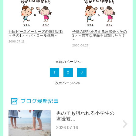
行田ピースメーカーズの防犯活動
子供の防犯を考える座談会＜その
＜その1＞～パトロール体験～
3＞～異常な場面を目撃したら？
～
2006.07.11
2006.04.27
≪前のページへ
1
2
3
次のページへ≫
ブログ最新記事
男の子も狙われる小学生の
盗撮被…
2026.07.16