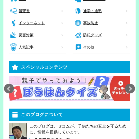
留守番
通学・通塾
インターネット
事故防止
災害対策
防犯グッズ
人気記事
その他
スペシャルコンテンツ
このブログについて
このブログは、セコムが、子供たちの安全を守るため
に、情報を提供しています。