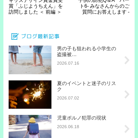
キッズデザイン賞金賞受
子供の防犯Q＆A パー
賞「ふじようちえん」を
ト6- みなさんからのご
訪問しました ＜ 前編 ＞
質問にお答えします -
ブログ最新記事
男の子も狙われる小学生の
盗撮被…
2026.07.16
夏のイベントと迷子のリス
ク
2026.07.02
児童ポルノ犯罪の現状
2026.06.18