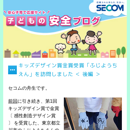
キッズデザイン賞金賞受賞「ふじようち
えん」を訪問しました ＜ 後編 ＞
セコムの舟生です。
前回
に引き続き、第1回
キッズデザイン賞で金賞
〔 感性創造デザイン賞
〕 を受賞した、東京都立