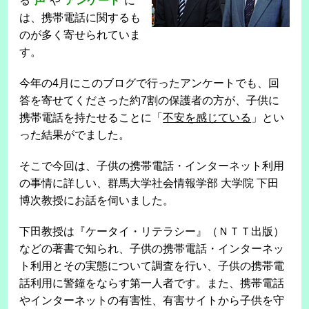
る"
声
"や"
アンケート
"に
は、携帯電話に関するも
のが多く寄せられていま
す。
今年の4月にこのブログで行ったアンケートでも、回
答を寄せてくださった約7割の保護者の方が、子供に
携帯電話を持たせることに「
不安を感じている
」とい
った結果がでました。
そこで今回は、子供の携帯電話・インターネット利用
の事情に詳しい、群馬大学社会情報学部 大学院 下田
博次教授にお話を伺いました。
下田教授は『ケータイ・リテラシー』（ＮＴＴ出版）
などの著書で知られ、子供の携帯電話・インターネッ
ト利用とその実態について調査を行い、子供の携帯電
話利用に警鐘をならす第一人者です。また、携帯電話
やインターネットの有害性、有害サイトから子供を守