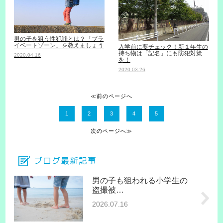
男の子を狙う性犯罪とは？「プラ
イベートゾーン」を教えましょう
入学前に要チェック！新１年生の
持ち物は「記名」にも防犯対策
2020.04.16
を！
2020.03.26
≪前のページへ
1
2
3
4
5
次のページへ≫
ブログ最新記事
男の子も狙われる小学生の
盗撮被…
2026.07.16