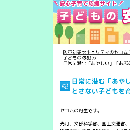
防犯対策セキュリティのセコム T
子どもの防犯
≫
日常に潜む「あやしい」「あぶ
日常に潜む「あや
とさない子どもを
セコムの舟生です。
先月、文部科学省、国土交通省、