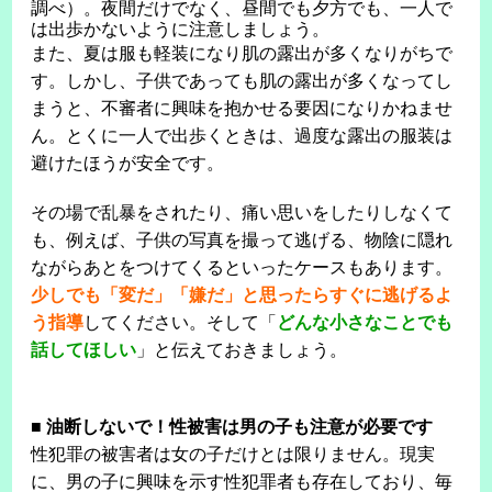
調べ）。夜間だけでなく、昼間でも夕方でも、一人で
は出歩かないように注意しましょう。
また、夏は服も軽装になり肌の露出が多くなりがちで
す。しかし、子供であっても肌の露出が多くなってし
まうと、不審者に興味を抱かせる要因になりかねませ
ん。とくに一人で出歩くときは、過度な露出の服装は
避けたほうが安全です。
その場で乱暴をされたり、痛い思いをしたりしなくて
も、例えば、子供の写真を撮って逃げる、物陰に隠れ
ながらあとをつけてくるといったケースもあります。
少しでも「変だ」「嫌だ」と思ったらすぐに逃げるよ
う指導
してください。そして「
どんな小さなことでも
話してほしい
」と伝えておきましょう。
■
油断しないで！性被害は男の子も注意が必要です
性犯罪の被害者は女の子だけとは限りません。現実
に、男の子に興味を示す性犯罪者も存在しており、毎