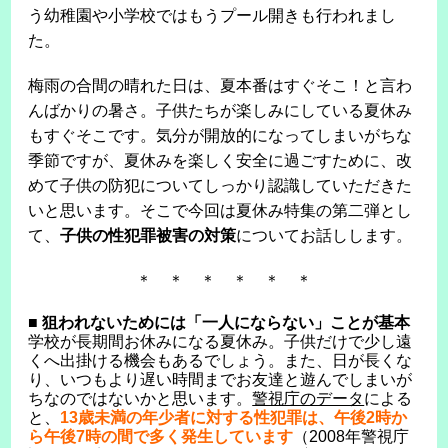
う幼稚園や小学校ではもうプール開きも行われまし
た。
梅雨の合間の晴れた日は、夏本番はすぐそこ！と言わ
んばかりの暑さ。子供たちが楽しみにしている夏休み
もすぐそこです。気分が開放的になってしまいがちな
季節ですが、夏休みを楽しく安全に過ごすために、改
めて子供の防犯についてしっかり認識していただきた
いと思います。そこで今回は夏休み特集の第二弾とし
て、
子供の性犯罪被害の対策
についてお話しします。
＊ ＊ ＊ ＊ ＊ ＊
■
狙われないためには「一人にならない」ことが基本
学校が長期間お休みになる夏休み。子供だけで少し遠
くへ出掛ける機会もあるでしょう。また、日が長くな
り、いつもより遅い時間までお友達と遊んでしまいが
ちなのではないかと思います。
警視庁のデータ
による
と、
13歳未満の年少者に対する性犯罪は、午後2時か
ら午後7時の間で多く発生しています
（2008年警視庁