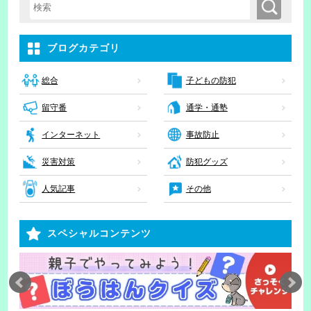
検索
検索キーワード入力
ブログカテゴリ
子どもの防犯
総合
留守番
通学・通塾
インターネット
事故防止
災害対策
防犯グッズ
人気記事
その他
スペシャルコンテンツ