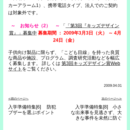
カーアラーム1）、携帯電話タイプ、法人でのご契約
は対象外です。
～ お知らせ（2） ～
「
「第3回『キッズデザイン
賞』」募集中
募集期間 ： 2009年3月3日（火） ～ 4月
24日（金）
子供向け製品に限らず、「こども目線」を持った良質
な商品や施設、プログラム、調査研究活動などを幅広
く募集します。 詳しくは
第3回キッズデザイン賞Web
サイト
をご覧ください。
2009.04.01
≪前のページへ
次のページへ≫
入学準備特集[6] 防犯
入学準備特集[8] 小さ
ブザーを選ぶポイント
な出来事を見逃さず、大
きな事件を未然に防ぐ