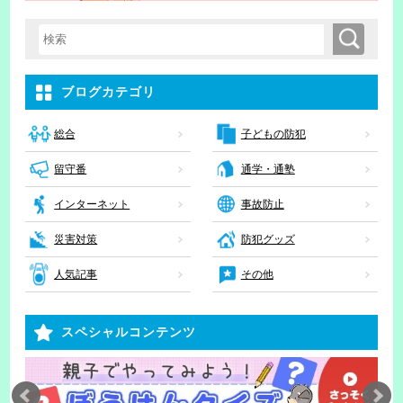
検索
検索キーワード入力
ブログカテゴリ
子どもの防犯
総合
留守番
通学・通塾
インターネット
事故防止
災害対策
防犯グッズ
人気記事
その他
スペシャルコンテンツ