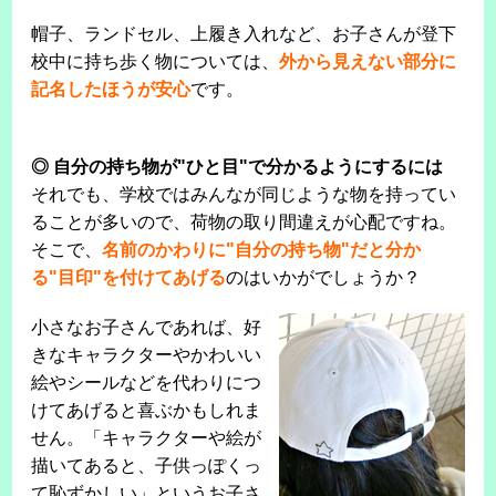
帽子、ランドセル、上履き入れなど、お子さんが登下
校中に持ち歩く物については、
外から見えない部分に
記名したほうが安心
です。
◎ 自分の持ち物が"ひと目"で分かるようにするには
それでも、学校ではみんなが同じような物を持ってい
ることが多いので、荷物の取り間違えが心配ですね。
そこで、
名前のかわりに"自分の持ち物"だと分か
る"目印"を付けてあげる
のはいかがでしょうか？
小さなお子さんであれば、好
きなキャラクターやかわいい
絵やシールなどを代わりにつ
けてあげると喜ぶかもしれま
せん。「キャラクターや絵が
描いてあると、子供っぽくっ
て恥ずかしい」というお子さ