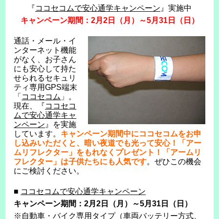
『
ココセコムで安心通学キャンペーン
』実施中
キャンペーン期間：2月2日（月）～5月31日（日）
通話・メール・イ
ンターネット機能
がなく、お子さん
にも安心して持た
せられるセキュリ
ティ専用GPS端末
「
ココセコム
」。
現在、『
ココセコ
ムで安心通学キャ
ンペーン
』を実施
しています。
キャンペーン期間中にココセコムをお申
し込みいただくと、暗い夜道でも光って安心！「アー
ムリフレクター」をもれなくプレゼント！「アームリ
フレクター」は子供たちにも人気です
。ぜひこの機会
にご検討ください。
■
ココセコムで安心通学キャンペーン
キャンペーン期間：2月2日（月）～5月31日（日）
※自動車・バイク専用タイプ（車両バッテリー方式、