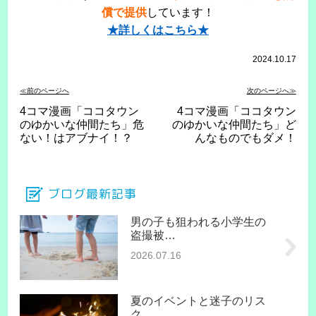
償で提供
しています！
★詳しくはこちら★
2024.10.17
≪前のページへ
次のページへ≫
4コマ漫画「ココタウン
4コマ漫画「ココタウン
のゆかいな仲間たち」危
のゆかいな仲間たち」ど
ない！はアブナイ！？
んなものでもダメ！
ブログ最新記事
男の子も狙われる小学生の
盗撮被…
2026.07.16
夏のイベントと迷子のリス
ク