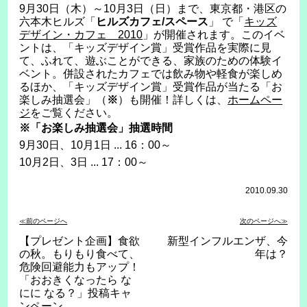
9月30日（木）～10月3日（日）まで、東京都・港区の
六本木ヒルズ「
ヒルズカフェ/スペース
」 で「
キッズ
デザイン・カフェ 2010
」が開催されます。このイベ
ントは、「キッズデザイン賞」受賞作品を実際に見
て、ふれて、遊ぶことができる、家族のための体験イ
ベント。併設されたカフェでは飲み物や軽食が楽しめ
るほか、「キッズデザイン賞」受賞作品が当たる「お
楽しみ抽選会」（
※
）も開催！詳しくは、
ホームペー
ジ
をご覧ください。
※「お楽しみ抽選会」抽選時間
9月30日、10月1日 ... 16：00～
10月2日、3日 ... 17：00～
2010.09.30
≪前のページへ
次のページへ≫
【プレゼント企画】食欲
新型インフルエンザ、今
の秋。もりもり食べて、
年は？
危険回避能力もアップ！
「おおきくなったら な
にに なる？」投稿キャ
ンペーン