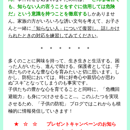
も、知らない人の言うことをすぐに信用しては危険
だ」という意識を持つことを徹底する
しかありませ
ん。家族の方がいろいろな誘い文句を考えて、お子さ
んと一緒に
「知らない人」について復習し、話しかけ
られたときの対応を練習してみてください
。
＊ ＊ ＊ ＊ ＊ ＊
多くのことに興味を持って、生き生きと生活する。困
った人がいたら、進んで助ける。保護者としては、子
供たちのそんな豊な心を育みたいと切に思います。し
かし、防犯においては、時に好奇心や親切心が思わ
ぬ"スキ"となってしまうのも事実です。
子供たちの豊かな心を育てることと同時に、「危機回
避能力」も身につけさせること...。このふたつを実現
させるため、「子供の防犯」 ブログではこれからも積
極的に情報発信していきます！
★ ☆ ☆ プレゼントキャンペーンのお知ら