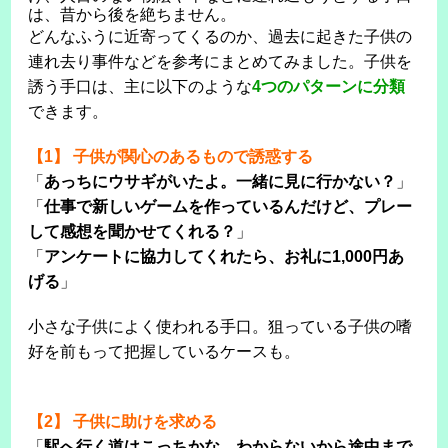
は、昔から後を絶ちません。
どんなふうに近寄ってくるのか、過去に起きた子供の
連れ去り事件などを参考にまとめてみました。子供を
誘う手口は、主に以下のような
4つのパターンに分類
できます。
【1】 子供が関心のあるもので誘惑する
「
あっちにウサギがいたよ。一緒に見に行かない？
」
「
仕事で新しいゲームを作っているんだけど、プレー
して感想を聞かせてくれる？
」
「
アンケートに協力してくれたら、お礼に1,000円あ
げる
」
小さな子供によく使われる手口。狙っている子供の嗜
好を前もって把握しているケースも。
【2】 子供に助けを求める
「
駅へ行く道はこっちかな。わからないから途中まで