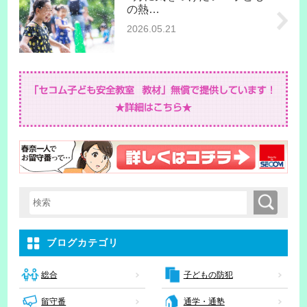
の熱…
2026.05.21
検索
検索キーワード入力
ブログカテゴリ
子どもの防犯
総合
留守番
通学・通塾