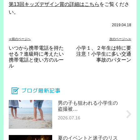
第13回キッズデザイン賞の詳細はこちら
をご覧くださ
い。
2019.04.18
≪前のページへ
次のページへ≫
いつから携帯電話を持た
小学１、２年生は特に要
せる？進級時に考えたい
注意！小学生に多い交通
携帯電話と使い方のルー
事故のパターン
ル
ブログ最新記事
男の子も狙われる小学生の
盗撮被…
2026.07.16
夏のイベントと迷子のリス