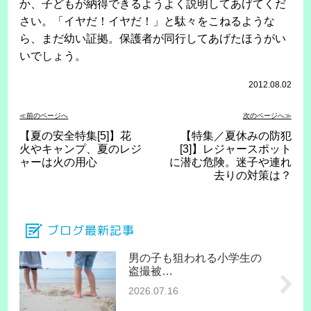
か、子どもが納得できるようよく説明してあげてくだ
さい。「イヤだ！イヤだ！」と駄々をこねるような
ら、まだ幼い証拠。保護者が同行してあげたほうがい
いでしょう。
2012.08.02
≪前のページへ
次のページへ≫
【夏の安全特集[5]】花
【特集／夏休みの防犯
火やキャンプ、夏のレジ
[3]】レジャースポット
ャーは火の用心
に潜む危険。迷子や連れ
去りの対策は？
ブログ最新記事
男の子も狙われる小学生の
盗撮被…
2026.07.16