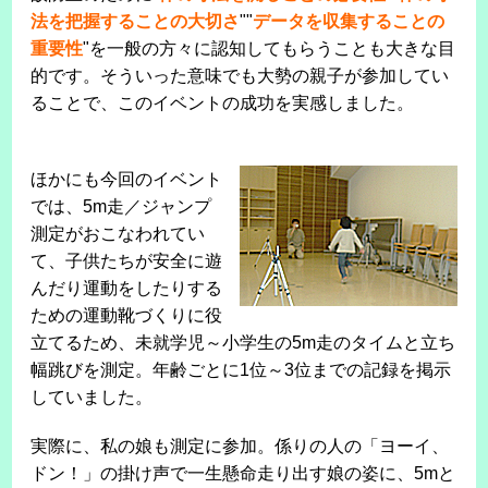
法を把握することの大切さ
""
データを収集することの
重要性
"を一般の方々に認知してもらうことも大きな目
的です。そういった意味でも大勢の親子が参加してい
ることで、このイベントの成功を実感しました。
ほかにも今回のイベント
では、5m走／ジャンプ
測定がおこなわれてい
て、子供たちが安全に遊
んだり運動をしたりする
ための運動靴づくりに役
立てるため、未就学児～小学生の5m走のタイムと立ち
幅跳びを測定。年齢ごとに1位～3位までの記録を掲示
していました。
実際に、私の娘も測定に参加。係りの人の「ヨーイ、
ドン！」の掛け声で一生懸命走り出す娘の姿に、5mと