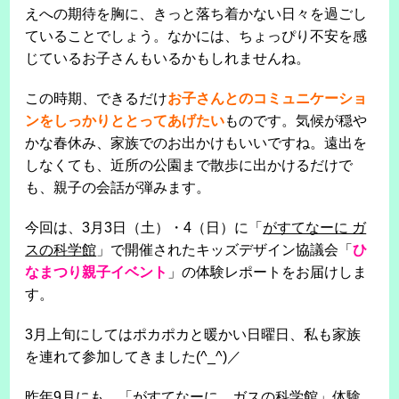
えへの期待を胸に、きっと落ち着かない日々を過ごし
ていることでしょう。なかには、ちょっぴり不安を感
じているお子さんもいるかもしれませんね。
この時期、できるだけ
お子さんとのコミュニケーショ
ンをしっかりととってあげたい
ものです。気候が穏や
かな春休み、家族でのお出かけもいいですね。遠出を
しなくても、近所の公園まで散歩に出かけるだけで
も、親子の会話が弾みます。
今回は、3月3日（土）・4（日）に「
がすてなーに ガ
スの科学館
」で開催されたキッズデザイン協議会「
ひ
なまつり親子イベント
」の体験レポートをお届けしま
す。
3月上旬にしてはポカポカと暖かい日曜日、私も家族
を連れて参加してきました(^_^)／
昨年9月にも、
「がすてなーに ガスの科学館」体験