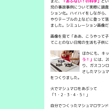
また、
「あぶない！の科学」
とい
児の事故事例について実際に調査
ション化。ハイハイをしながら、
やりテーブルの上などに登って落
ました。シミュレーション画像だ
画像を見て「ああ、こうやって子
てことのない日常の生活も子供に
ほかにも、キ
う！」
には、2
り、ガスコン
さしたマシュ
をつくりました。
火でマシュマロをあぶって
「1・2・3・4・5！」
自分でつくったマシュマロサンド