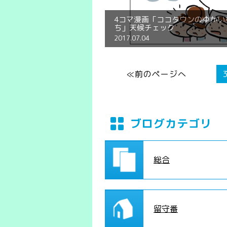
4コマ漫画「ココタウンのゆかい
ち」天候チェック
2017.07.04
≪前のページへ
ブログカテゴリ
総合
留守番