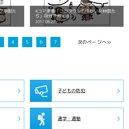
な仲間た
4コマ漫画「ココタウンのゆかいな仲間た
ち」自分で考える
2017.06.27
3
4
5
6
7
次のページへ≫
子どもの防犯
通学・通塾