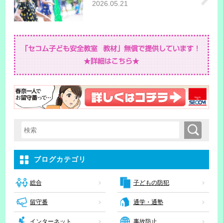
2026.05.21
検索
検索キーワード入力
ブログカテゴリ
子どもの防犯
総合
留守番
通学・通塾
インターネット
事故防止