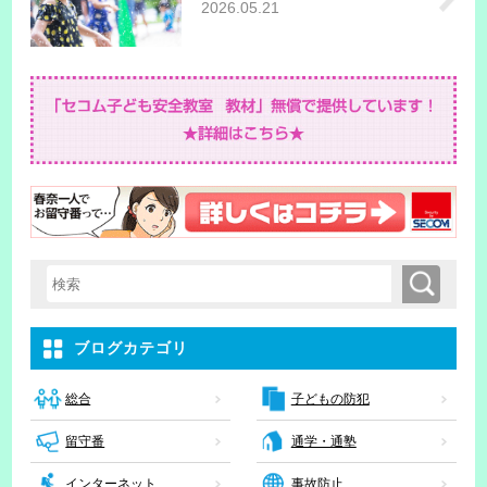
2026.05.21
検索
検索キーワード入力
ブログカテゴリ
子どもの防犯
総合
留守番
通学・通塾
インターネット
事故防止