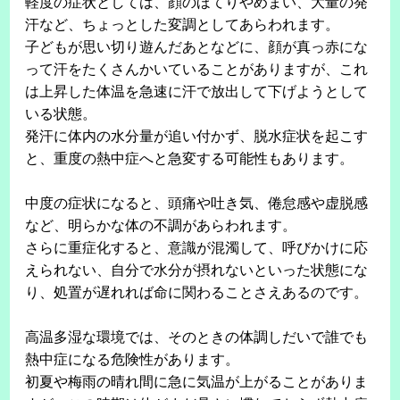
軽度の症状としては、顔のほてりやめまい、大量の発
汗など、ちょっとした変調としてあらわれます。
子どもが思い切り遊んだあとなどに、顔が真っ赤にな
って汗をたくさんかいていることがありますが、これ
は上昇した体温を急速に汗で放出して下げようとして
いる状態。
発汗に体内の水分量が追い付かず、脱水症状を起こす
と、重度の熱中症へと急変する可能性もあります。
中度の症状になると、頭痛や吐き気、倦怠感や虚脱感
など、明らかな体の不調があらわれます。
さらに重症化すると、意識が混濁して、呼びかけに応
えられない、自分で水分が摂れないといった状態にな
り、処置が遅れれば命に関わることさえあるのです。
高温多湿な環境では、そのときの体調しだいで誰でも
熱中症になる危険性があります。
初夏や梅雨の晴れ間に急に気温が上がることがありま