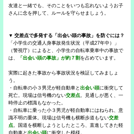
友達と一緒でも、そのことをいつも忘れないようお子
さんに念を押して、ルールを守らせましょう。
▼ 交差点で多発する「出会い頭の事故」を防ぐには？
「小学生の交通人身事故発生状況（平成27年中）」
（警視庁）によると、小学生の自転車乗車中の事故で
は、
「出会い頭の事故」が約７割
を占めています。
実際に起きた事故から事故状況を検証してみましょ
う。
・自転車の小３男児が軽自動車と
出会い頭
に衝突して
死亡。現場は信号機のない
交差点
。見通しが悪く、一
時停止の標識もなかった。
・自転車に乗った小３男児が軽自動車にはねられ、意
識不明の重体。現場は信号機も横断歩道もない
交差
点
。国道を横断しようとしたところ、直進してきた軽
自動車と
出会い頭
に衝突した模様。