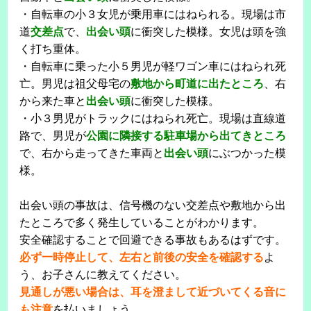
・自転車の小３女児が乗用車にはねられる。現場は市
道
交差点
で、
出会い頭
に衝突した模様。女児は頭を強
く打ち重体。
・自転車に乗った小５男児が軽ワゴン車にはねられ死
亡。男児は祖父母宅の
敷地から町道に出たところ
、右
から来た車と
出会い頭
に衝突した模様。
・小３男児がトラックにはねられ死亡。現場は直線道
路で、男児が
公園に隣接する駐車場から出てきところ
で、右から走ってきた車両と
出会い頭
にぶつかった模
様。
出会い頭の事故は、信号機のない交差点や敷地から出
たところで多く発生していることがわかります。
安全確認することで回避できる事故もあるはずです。
必ず一時停止して、左右と前後の安全を確認する
よ
う、お子さんに教えてください。
見通しが悪い場合は、耳を澄まして近づいてくる音に
も注意
を払いましょう。