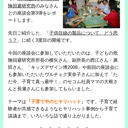
険回避研究所
のみなさん
との座談会第3弾をレポ
ートします。
先日ご紹介した、「
子供目線の製品について、どう思
う？
」に続く3度目の開催です。
今回の座談会に参加していただいたのは、子どもの危
険回避研究所所長の横矢さん、副所長の西江さん・廣
田さん、「キッズデザイン博2008」や前回の座談会に
も参加いただいたヴルチェク実奈子さんに加えて「た
だ今、子育て真っ最中！」のセコム社員ママの大根さ
んと長瀬さんにも参加してもらいました。
テーマは『
子育て中のヒヤリハット
』です。子育て経
験者が共感できるようなヒヤリハット事例から子育て
談議まで、いろいろな話で盛り上がりました。