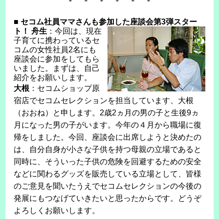
＊ ＊ ＊ ＊ ＊ ＊
■
セコム社員ママさんも参加した座談会第3弾スター
ト！
舟生
：今回は、現在
子育てに携わっているセ
コムの女性社員2名にも
座談会に参加をしてもら
いました。まずは、自己
紹介をお願いします。
大根
：セコムショップ原
宿店でセコムセレクションを担当しています、大根
（おおね）と申します。2歳2ヵ月の男の子と生後9ヵ
月になった男の子がいます。今年の４月から職場に復
帰をしました。今回、座談会に出席しようと決めたの
は、自分自身が小さな子供を持つ母親の立場であると
同時に、そういった子供の危険を回避するための安全
などに関わるグッズを販売している立場として、皆様
のご意見を聞いたうえでセコムセレクションの今後の
発展にもつなげていきたいと思ったからです。どうぞ
よろしくお願いします。