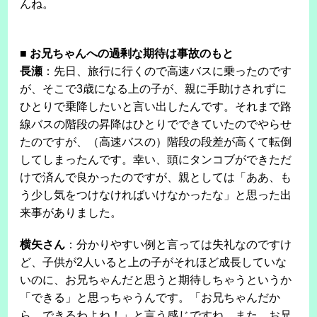
んね。
■
お兄ちゃんへの過剰な期待は事故のもと
長瀬
：先日、旅行に行くので高速バスに乗ったのです
が、そこで3歳になる上の子が、親に手助けされずに
ひとりで乗降したいと言い出したんです。それまで路
線バスの階段の昇降はひとりでできていたのでやらせ
たのですが、（高速バスの）階段の段差が高くて転倒
してしまったんです。幸い、頭にタンコブができただ
けで済んで良かったのですが、親としては「ああ、も
う少し気をつけなければいけなかったな」と思った出
来事がありました。
横矢さん
：分かりやすい例と言っては失礼なのですけ
ど、子供が2人いると上の子がそれほど成長していな
いのに、お兄ちゃんだと思うと期待しちゃうというか
「できる」と思っちゃうんです。「お兄ちゃんだか
ら、できるわよね！」と言う感じですね。また、お兄