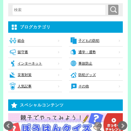
検索
検索キーワード入力
ブログカテゴリ
子どもの防犯
総合
留守番
通学・通塾
インターネット
事故防止
災害対策
防犯グッズ
人気記事
その他
スペシャルコンテンツ