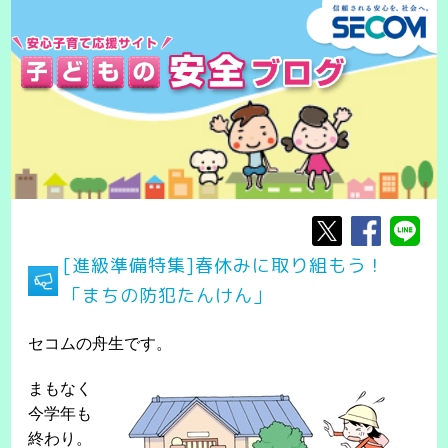
[進級準備特集]春休みに取り組もう！
「まちの防犯たんけん」
セコムの舟生です。
まもなく
今学年も
終わり。