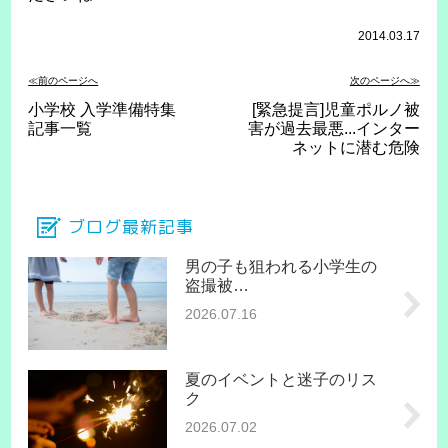
2014.03.17
≪前のページへ
次のページへ≫
小学校 入学準備特集
[緊急提言]児童ポルノ被
記事一覧
害が過去最悪...インター
ネットに潜む危険
ブログ最新記事
男の子も狙われる小学生の
盗撮被…
2026.07.16
夏のイベントと迷子のリス
ク
2026.07.02